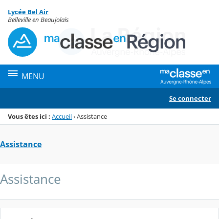
Panneau de gestion des cookies
Lycée Bel Air
Menu de la rubrique
Contenu
Belleville en Beaujolais
MENU
Se connecter
Vous êtes ici :
Accueil
›
Assistance
Assistance
Assistance